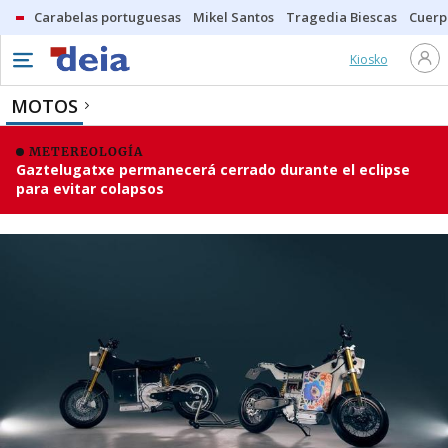
Carabelas portuguesas
Mikel Santos
Tragedia Biescas
Cuerp
Kiosko
MOTOS
METEREOLOGÍA
Gaztelugatxe permanecerá cerrado durante el eclipse
para evitar colapsos