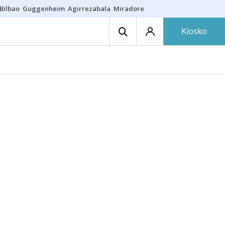
Bilbao
Guggenheim
Agirrezabala
Miradores en Bilbao
Arrese
Sequí
Kiosko