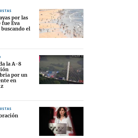
ISTAS
ayas por las
 fue Eva
 buscando el
O
da la A-8
ción
bria por un
ente en
iz
ISTAS
oración