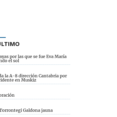
ÚLTIMO
ayas por las que se fue Eva María
ndo el sol
a la A-8 dirección Cantabria por
cidente en Muskiz
oración
 Torrontegi Galdona jauna