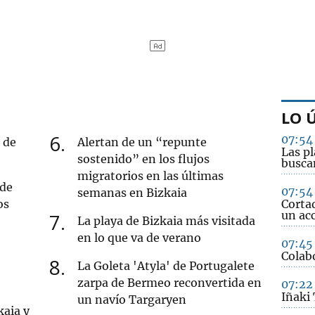
LO 
6
07:54
 de
Alertan de un “repunte
Las pl
sostenido” en los flujos
busca
migratorios en las últimas
 de
07:54
semanas en Bizkaia
os
Cortad
un ac
7
La playa de Bizkaia más visitada
en lo que va de verano
07:45
Colab
8
La Goleta 'Atyla' de Portugalete
zarpa de Bermeo reconvertida en
07:22
Iñaki
un navío Targaryen
kaia y