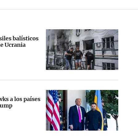
iles balísticos
de Ucrania
ks a los países
Trump