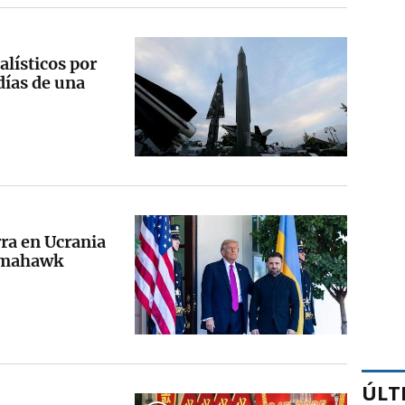
alísticos por
días de una
ra en Ucrania
Tomahawk
ÚLT