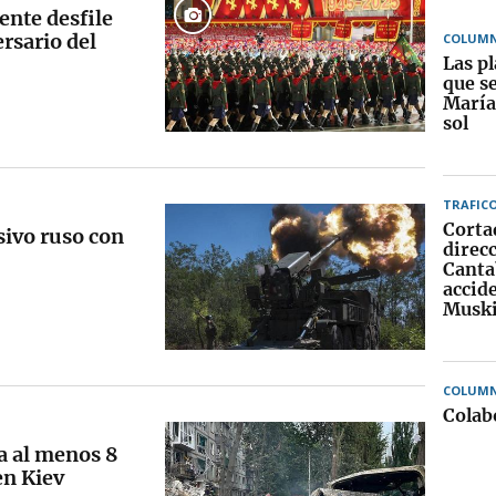
nte desfile
rsario del
COLUMN
Las pl
que se
María
sol
TRAFIC
Corta
ivo ruso con
direc
Canta
accid
Musk
COLUMN
Colab
a al menos 8
en Kiev