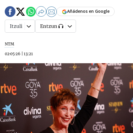
Añádenos en Google
Itzuli
Entzun
NTM
02·05·26
|
13:21