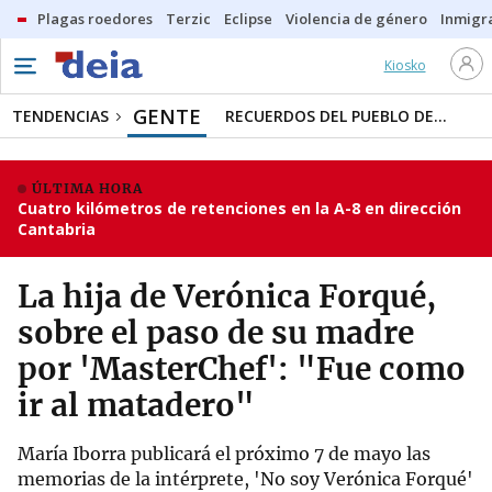
Plagas roedores
Terzic
Eclipse
Violencia de género
Inmigra
Kiosko
GENTE
TENDENCIAS
RECUERDOS DEL PUEBLO DE...
ÚLTIMA HORA
Cuatro kilómetros de retenciones en la A-8 en dirección
Cantabria
La hija de Verónica Forqué,
sobre el paso de su madre
por 'MasterChef': "Fue como
ir al matadero"
María Iborra publicará el próximo 7 de mayo las
memorias de la intérprete, 'No soy Verónica Forqué'