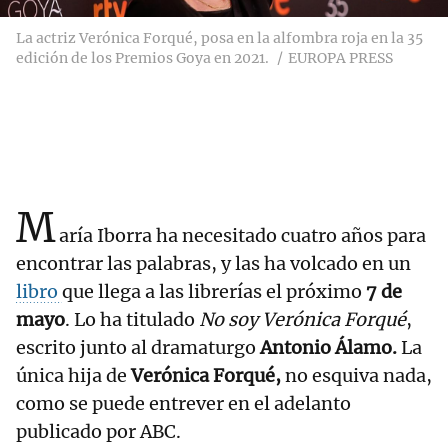
La actriz Verónica Forqué, posa en la alfombra roja en la 35
edición de los Premios Goya en 2021.
EUROPA PRESS
M
aría Iborra ha necesitado cuatro años para
encontrar las palabras, y las ha volcado en un
libro
que llega a las librerías el próximo
7 de
mayo
. Lo ha titulado
No soy Verónica Forqué
,
escrito junto al dramaturgo
Antonio Álamo.
La
única hija de
Verónica Forqué,
no esquiva nada,
como se puede entrever en el adelanto
publicado por ABC.