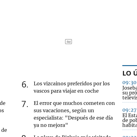
LO 
6
09:30
Los vizcainos preferidos por los
Joseba
vascos para viajar en coche
su pró
televi
7
 de
El error que muchos cometen con
09:27
os
sus vacaciones, según un
El Es
especialista: "Después de ese día
de po
ya no mejora"
habit
 de