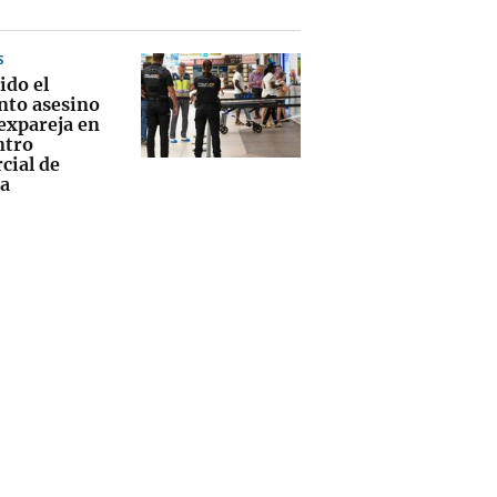
S
ido el
nto asesino
 expareja en
ntro
cial de
a