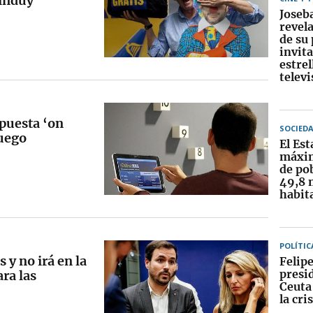
tinduy
Joseb
revela
de su
invit
estrel
televi
apuesta ‘on
SOCIED
juego
El Est
máxim
de po
49,8 
habit
POLÍTIC
 y no irá en la
Felipe
presi
ra las
Ceuta
la cri