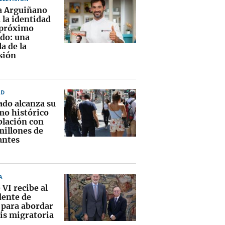
a Arguiñano
 la identidad
 próximo
ado: una
la de la
sión
AD
ado alcanza su
o histórico
blación con
millones de
antes
A
 VI recibe al
dente de
 para abordar
sis migratoria