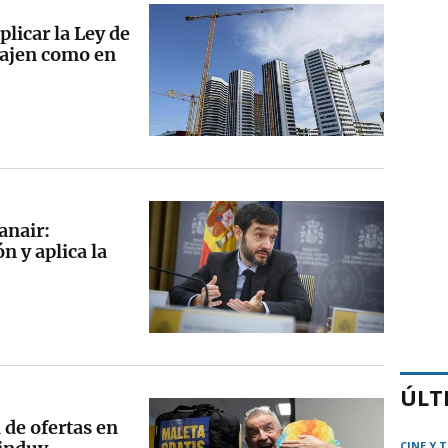
licar la Ley de
bajen como en
anair:
 y aplica la
ÚLT
de ofertas en
CINE Y 