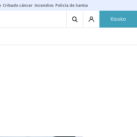
o
Cribado cáncer
Incendios
Policía de Santurtzi
Aeropuerto de Bilba
Kiosko