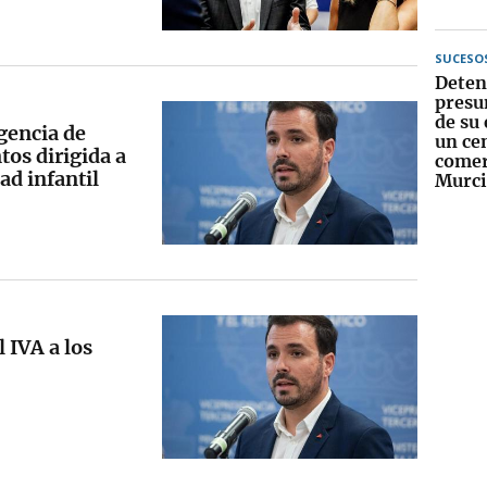
SUCESO
Deten
presu
de su
rgencia de
un ce
tos dirigida a
comer
ad infantil
Murci
 IVA a los