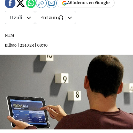
Añádenos en Google
Itzuli
Entzun
NTM
Bilbao
|
21·10·23
|
08:30