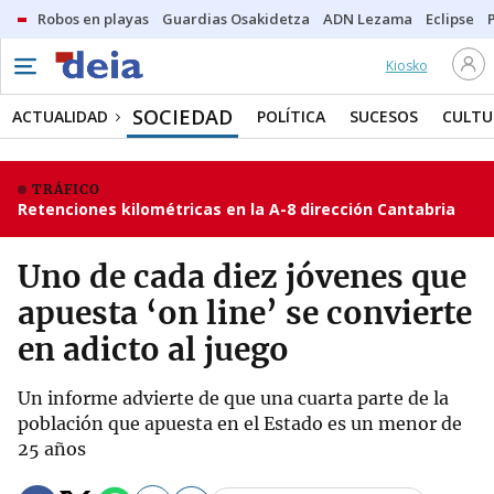
Robos en playas
Guardias Osakidetza
ADN Lezama
Eclipse
Kiosko
SOCIEDAD
ACTUALIDAD
POLÍTICA
SUCESOS
CULTU
TRÁFICO
Retenciones kilométricas en la A-8 dirección Cantabria
Uno de cada diez jóvenes que
apuesta ‘on line’ se convierte
en adicto al juego
Un informe advierte de que una cuarta parte de la
población que apuesta en el Estado es un menor de
25 años