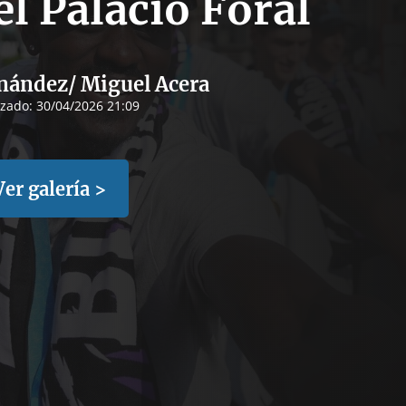
el Palacio Foral
nández/ Miguel Acera
izado:
30/04/2026 21:09
Ver galería >