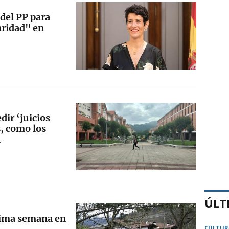
del PP para
aridad" en
dir ‘juicios
, como los
n
ÚLT
xima semana en
CULTUR