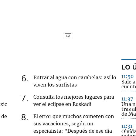
LO 
6
11:50
Entrar al agua con carabelas: así lo
Sale a
viven los surfistas
cuento
7
Consulta los mejores lugares para
11:37
zic
ver el eclipse en Euskadi
Una n
tras a
de Ma
8
 de
El error que muchos cometen con
sus vacaciones, según un
11:31
especialista: "Después de ese día
Olvída