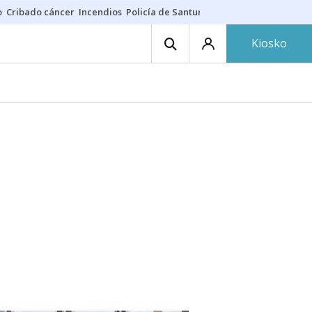
o
Cribado cáncer
Incendios
Policía de Santurtzi
Aeropuerto de Bilba
Kiosko