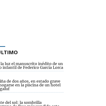
ÚLTIMO
 la luz el manuscrito inédito de un
 infantil de Federico García Lorca
iña de dos años, en estado grave
hogarse en la piscina de un hotel
galuf
te del sol: la sombrilla