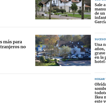
Sale a 
manus
de un
infant
Garcí
SUCESO
as más para
Una n
xtranjeros no
años,
grave
en la 
hotel
HOGAR Y
Olvída
sombr
todot
Ikea 
este 