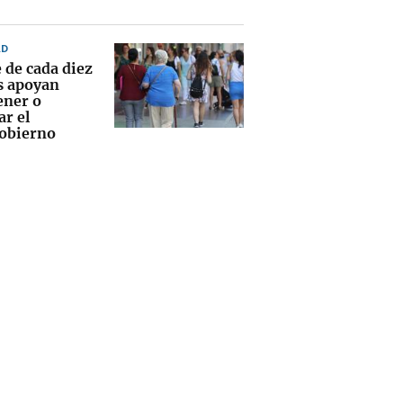
AD
 de cada diez
s apoyan
ner o
ar el
obierno