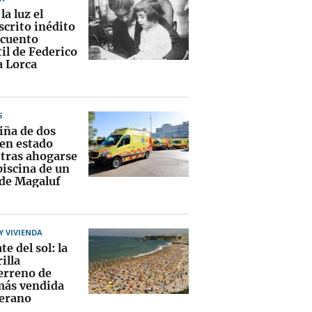
la luz el
crito inédito
 cuento
il de Federico
a Lorca
S
iña de dos
 en estado
 tras ahogarse
piscina de un
 de Magaluf
 VIVIENDA
te del sol: la
illa
erreno de
más vendida
verano