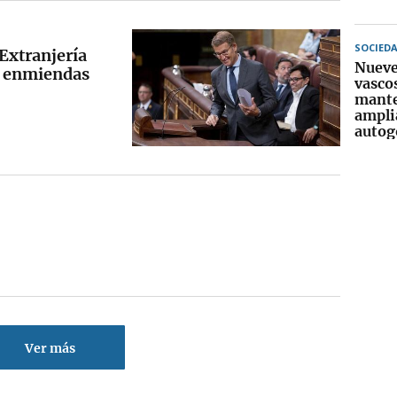
SOCIED
 Extranjería
Nueve
r enmiendas
vasco
mante
ampli
autog
Ver más