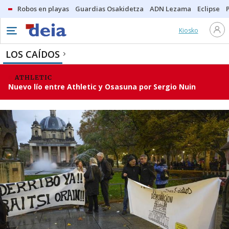
Robos en playas
Guardias Osakidetza
ADN Lezama
Eclipse
Kiosko
LOS CAÍDOS
ATHLETIC
Nuevo lío entre Athletic y Osasuna por Sergio Nuin