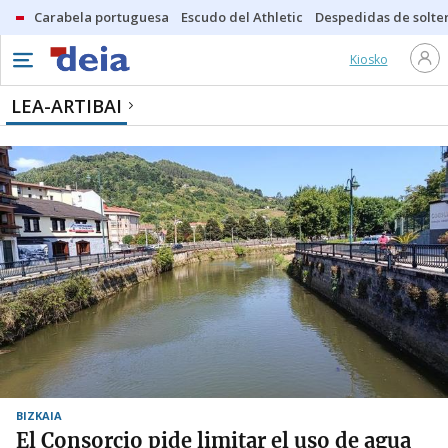
Carabela portuguesa
Escudo del Athletic
Despedidas de solte
Kiosko
LEA-ARTIBAI
BIZKAIA
El Consorcio pide limitar el uso de agua