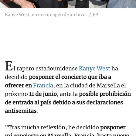
Kanye West, en una imagen de archivo.
EP
E
l rapero estadounidense
Kanye West
ha
decidido
posponer el concierto que iba a
ofrecer en
Francia
, en la ciudad de Marsella el
próximo
11 de junio
, ante la
posible prohibición
de entrada al país debido a sus declaraciones
antisemitas
.
"Tras mucha reflexión, he decidido
posponer
mi concierto en Marsella, Francia, hasta nuevo