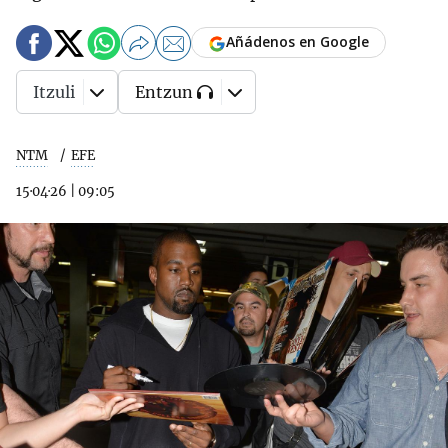
Añádenos en Google
Itzuli
Entzun
NTM
EFE
15·04·26
|
09:05