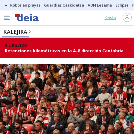
Robos en playas
Guardias Osakidetza
ADN Lezama
Eclipse
Kiosko
KALEJIRA
TRÁFICO
Retenciones kilométricas en la A-8 dirección Cantabria