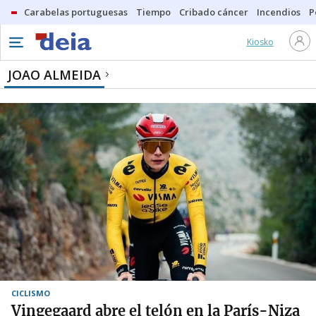
Carabelas portuguesas
Tiempo
Cribado cáncer
Incendios
P
Kiosko
JOAO ALMEIDA
CICLISMO
Vingegaard abre el telón en la París-Niza