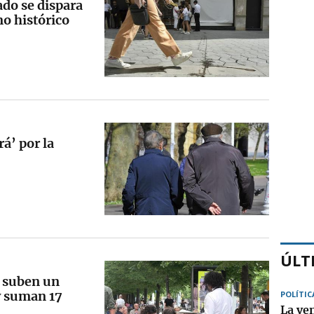
ado se dispara
o histórico
á’ por la
ÚLT
s suben un
y suman 17
POLÍTIC
La ven