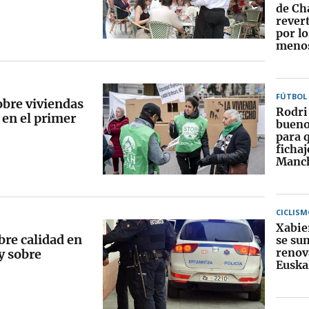
de Ch
rever
por lo
menos
FÚTBOL
obre viviendas
Rodri 
 en el primer
bueno
para 
fichaj
Manch
CICLISM
Xabie
bre calidad en
se sum
renov
y sobre
Euska