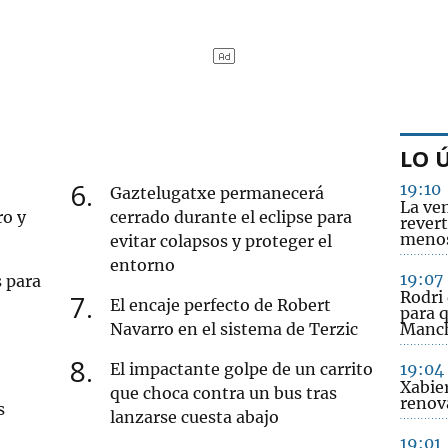
LO 
6
19:10
Gaztelugatxe permanecerá
La ve
ro y
cerrado durante el eclipse para
revert
menos
evitar colapsos y proteger el
entorno
19:07
s para
Rodri 
7
El encaje perfecto de Robert
para q
Navarro en el sistema de Terzic
Manch
8
El impactante golpe de un carrito
19:04
Xabier
que choca contra un bus tras
renov
s
lanzarse cuesta abajo
19:01