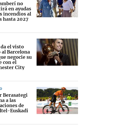
amberí no
tirá en ayudas
s incendios al
 hasta 2027
da el visto
 al Barcelona
que negocie su
e con el
ester City
O
r Berasategi
a a las
aciones de
ltel-Euskadi