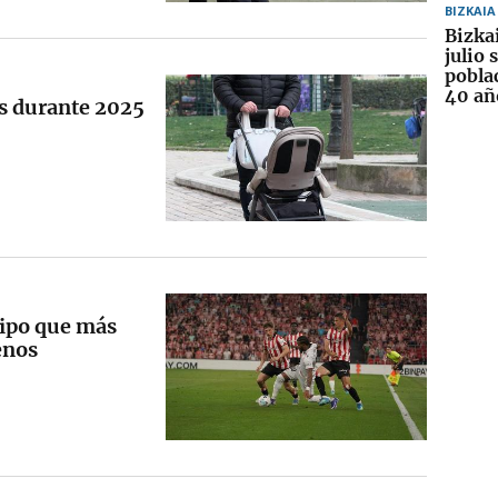
BIZKAIA
Bizka
julio 
pobla
40 añ
s durante 2025
quipo que más
enos