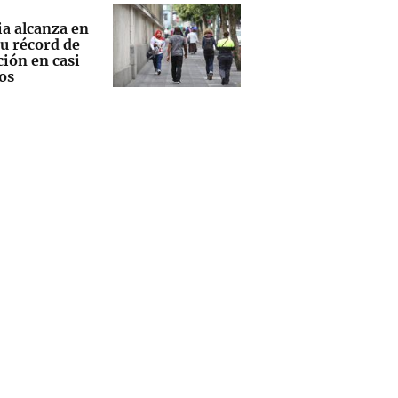
ia alcanza en
su récord de
ción en casi
os