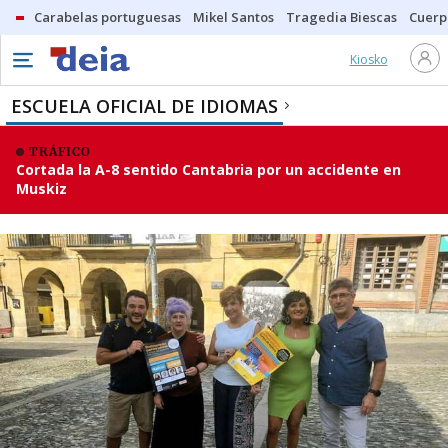
Carabelas portuguesas
Mikel Santos
Tragedia Biescas
Cuerp
Kiosko
ESCUELA OFICIAL DE IDIOMAS
TRÁFICO
Cortada la A-8 sentido Cantabria por un accidente en
Muskiz