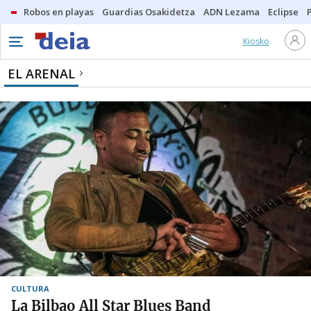
Robos en playas
Guardias Osakidetza
ADN Lezama
Eclipse
Kiosko
EL ARENAL
CULTURA
La Bilbao All Star Blues Band