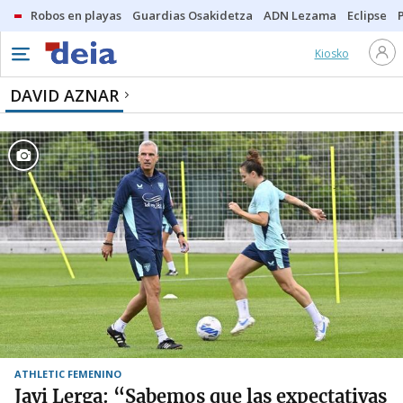
Robos en playas
Guardias Osakidetza
ADN Lezama
Eclipse
Kiosko
DAVID AZNAR
ATHLETIC FEMENINO
Javi Lerga: “Sabemos que las expectativas