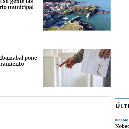
 su gente las
rio municipal
Ibaizabal pone
oramiento
ÚLT
BIZKAIA
Nobed