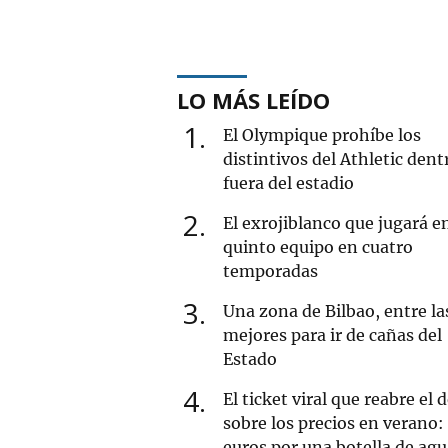
LO MÁS LEÍDO
1
El Olympique prohíbe los
distintivos del Athletic dent
fuera del estadio
2
El exrojiblanco que jugará e
quinto equipo en cuatro
temporadas
3
Una zona de Bilbao, entre la
mejores para ir de cañas del
Estado
4
El ticket viral que reabre el 
sobre los precios en verano:
euros por una botella de ag