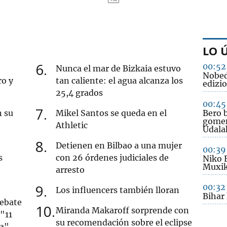
LO 
6
00:52
Nunca el mar de Bizkaia estuvo
Nobed
ro y
tan caliente: el agua alcanza los
edizio
25,4 grados
00:45
7
n su
Mikel Santos se queda en el
Bero b
gomen
Athletic
Udala
8
Detienen en Bilbao a una mujer
00:39
s
con 26 órdenes judiciales de
Niko 
Muxik
arresto
9
00:32
Los influencers también lloran
Bihar
debate
10
Miranda Makaroff sorprende con
 "11
su recomendación sobre el eclipse
ua"