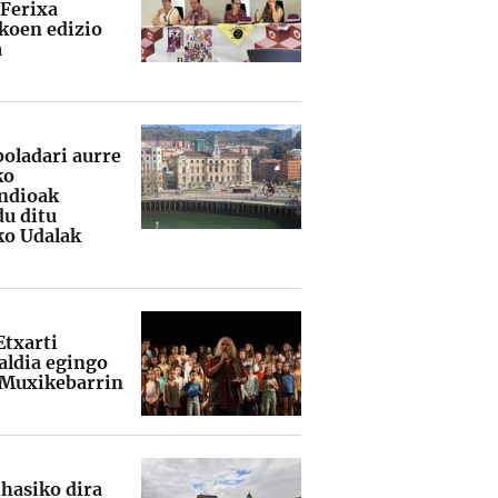
 Ferixa
koen edizio
a
boladari aurre
ko
ndioak
du ditu
ko Udalak
Etxarti
ldia egingo
 Muxikebarrin
 hasiko dira