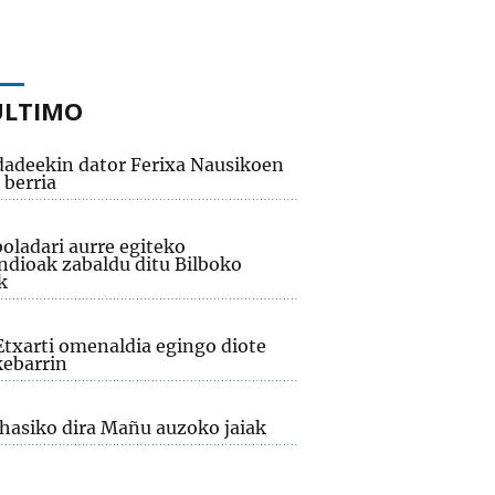
ÚLTIMO
adeekin dator Ferixa Nausikoen
 berria
oladari aurre egiteko
dioak zabaldu ditu Bilboko
k
Etxarti omenaldia egingo diote
ebarrin
 hasiko dira Mañu auzoko jaiak