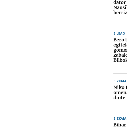
dator
Nausi
berri
BILBAO
Bero 
egite
gome
zabal
Bilbo
BIZKAIA
Niko 
omena
diote
BIZKAIA
Bihar