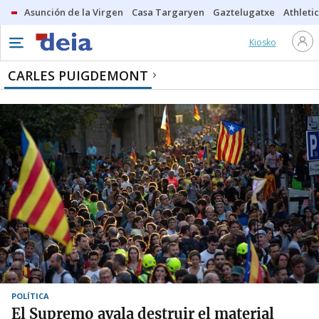
Asunción de la Virgen
Casa Targaryen
Gaztelugatxe
Athletic
Kiosko
CARLES PUIGDEMONT
POLÍTICA
El Supremo avala destruir el material