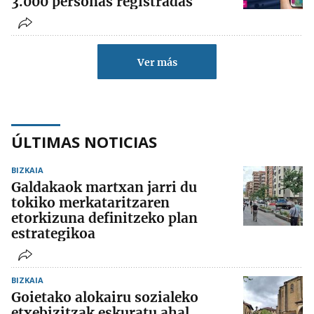
3.000 personas registradas
Ver más
ÚLTIMAS NOTICIAS
BIZKAIA
Galdakaok martxan jarri du
tokiko merkataritzaren
etorkizuna definitzeko plan
estrategikoa
BIZKAIA
Goietako alokairu sozialeko
etxebizitzak eskuratu ahal