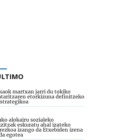
ÚLTIMO
kaok martxan jarri du tokiko
taritzaren etorkizuna definitzeko
estrategikoa
ako alokairu sozialeko
izitzak eskuratu ahal izateko
rezkoa izango da Etxebiden izena
a egotea