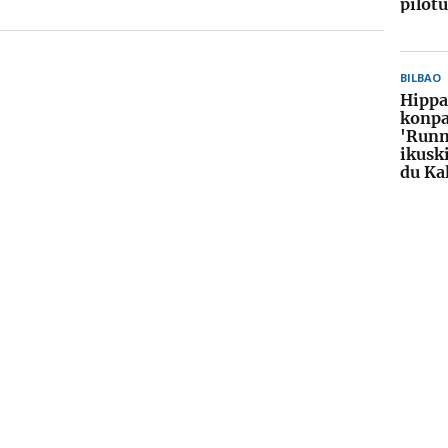
pilot
BILBAO
Hippa
konpa
'Runn
ikusk
du Ka