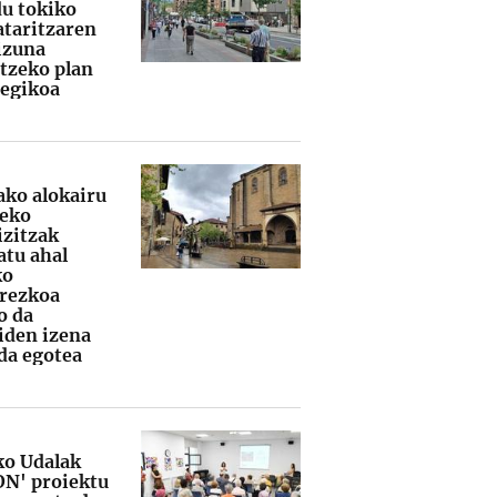
du tokiko
taritzaren
izuna
itzeko plan
tegikoa
ako alokairu
leko
izitzak
atu ahal
ko
rezkoa
o da
iden izena
a egotea
ko Udalak
ON' proiektu