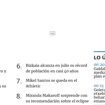
LO 
6
00:20
Bizkaia alcanza en julio su récord
Galda
ro y
de población en casi 40 años
merka
plan 
7
Mikel Santos se queda en el
00:15
n su
Athletic
Goiet
etxeb
8
Miranda Makaroff sorprende con
behar
su recomendación sobre el eclipse
emand