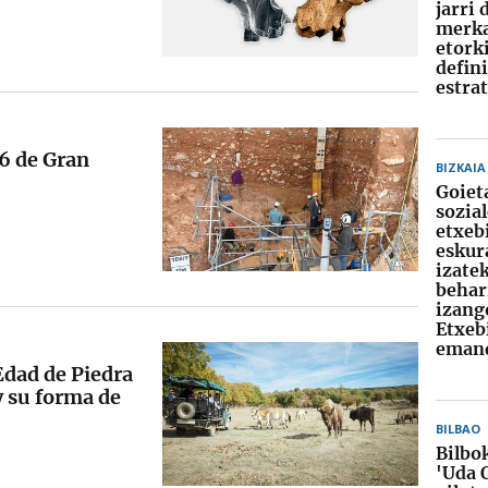
jarri 
merka
etork
defin
estra
D6 de Gran
BIZKAIA
Goiet
sozia
etxeb
eskur
izate
behar
izang
Etxeb
emand
 Edad de Piedra
y su forma de
BILBAO
Bilbo
'Uda 