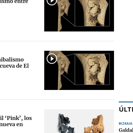
lismo entre
nibalismo
 cueva de El
ÚLT
l ‘Pink’, los
 nueva en
BIZKAIA
Galda