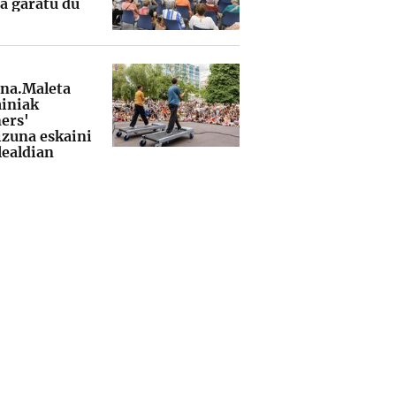
ua garatu du
na.Maleta
iniak
ers'
izuna eskaini
lealdian