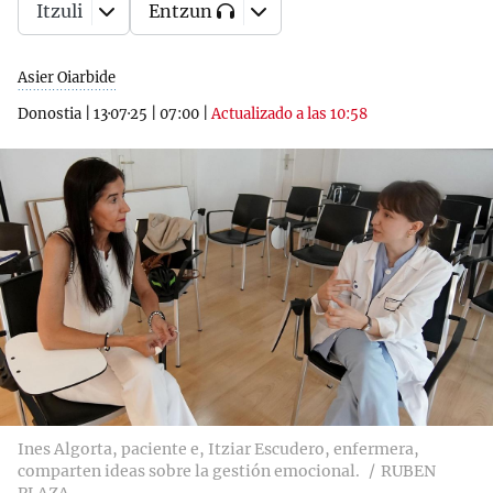
Itzuli
Entzun
Asier Oiarbide
Donostia
|
13·07·25
|
07:00
|
Actualizado a las 10:58
Ines Algorta, paciente e, Itziar Escudero, enfermera,
comparten ideas sobre la gestión emocional.
RUBEN