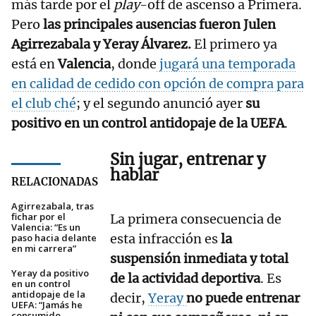
más tarde por el
play
-off de ascenso a Primera.
Pero
las principales ausencias fueron Julen
Agirrezabala y Yeray Álvarez.
El primero ya
está en
Valencia
, donde
jugará una temporada
en calidad de cedido con opción de compra para
el club ché
; y el segundo anunció ayer
su
positivo en un control antidopaje de la UEFA
.
Sin jugar, entrenar y
hablar
RELACIONADAS
Agirrezabala, tras
fichar por el
La primera consecuencia de
Valencia: “Es un
esta infracción es
la
paso hacia delante
en mi carrera”
suspensión inmediata y total
Yeray da positivo
de la actividad deportiva
. Es
en un control
antidopaje de la
decir,
Yeray
no puede entrenar
UEFA: “Jamás he
consumido