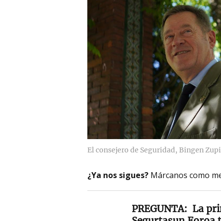
El consejero de Seguridad, Bingen Zupi
¿Ya nos sigues?
Márcanos como me
La pri
Segurtasun Foroa t