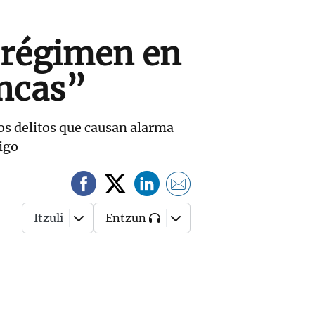
l régimen en
ancas”
os delitos que causan alarma
aigo
Itzuli
Entzun