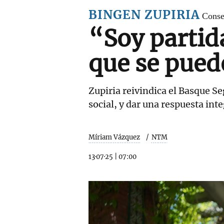
BINGEN ZUPIRIA
Conse
“Soy partid
que se pued
Zupiria reivindica el Basque S
social, y dar una respuesta inte
Míriam Vázquez
NTM
13·07·25
|
07:00