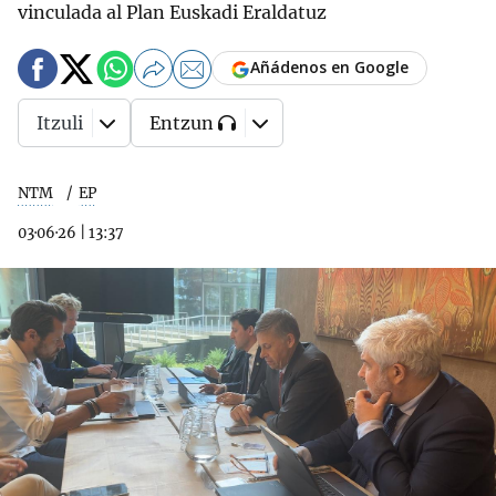
vinculada al Plan Euskadi Eraldatuz
Añádenos en Google
Itzuli
Entzun
NTM
EP
03·06·26
|
13:37