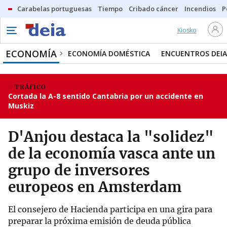
Carabelas portuguesas
Tiempo
Cribado cáncer
Incendios
P
Kiosko
ECONOMÍA
ECONOMÍA DOMÉSTICA
ENCUENTROS DEIA
TRÁFICO
Cortada la A-8 sentido Cantabria por un accidente en
Muskiz
D'Anjou destaca la "solidez"
de la economía vasca ante un
grupo de inversores
europeos en Amsterdam
El consejero de Hacienda participa en una gira para
preparar la próxima emisión de deuda pública