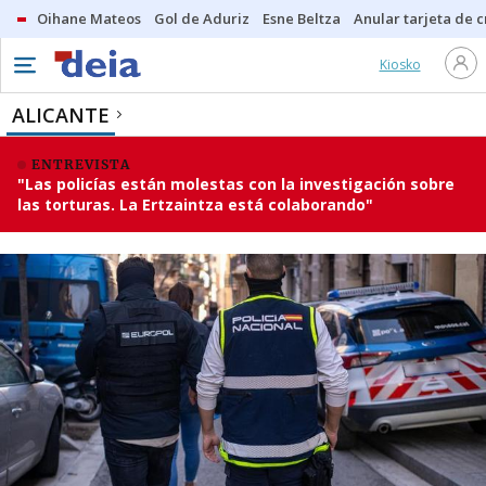
Oihane Mateos
Gol de Aduriz
Esne Beltza
Anular tarjeta de c
Kiosko
ALICANTE
ENTREVISTA
"Las policías están molestas con la investigación sobre
las torturas. La Ertzaintza está colaborando"