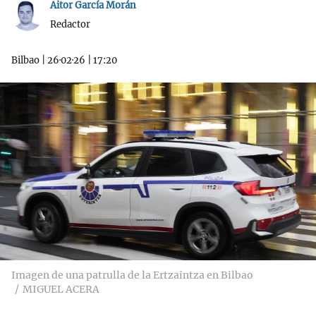
Aitor García Morán
Redactor
Bilbao
|
26·02·26
|
17:20
Imagen de una patrulla de la Ertzaintza en Bilbao
MIGUEL ACERA