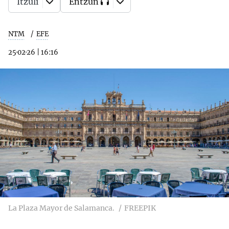
Itzuli
Entzun
NTM
EFE
25·02·26
|
16:16
La Plaza Mayor de Salamanca.
FREEPIK