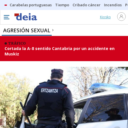
Carabelas portuguesas
Tiempo
Cribado cáncer
Incendios
P
Kiosko
AGRESIÓN SEXUAL
TRÁFICO
Cortada la A-8 sentido Cantabria por un accidente en
Muskiz