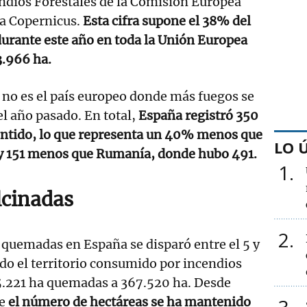
ndios Forestales de la Comisión Europea
a Copernicus.
Esta cifra supone el 38% del
urante este año en toda la Unión Europea
3.966 ha.
no es el país europeo donde más fuegos se
l año pasado. En total,
España registró 350
sentido, lo que representa un 40% menos que
LO 
; y 151 menos que Rumanía, donde hubo 491.
1
lcinadas
2
s quemadas en España se disparó entre el 5 y
ndo el territorio consumido por incendios
45.221 ha quemadas a 367.520 ha. Desde
e
el número de hectáreas se ha mantenido