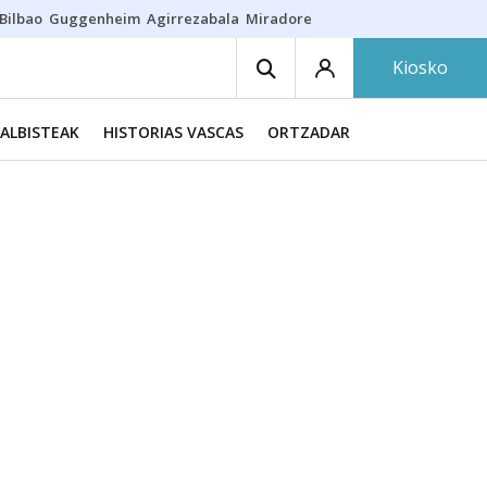
Bilbao
Guggenheim
Agirrezabala
Miradores en Bilbao
Arrese
Sequí
Kiosko
ALBISTEAK
HISTORIAS VASCAS
ORTZADAR