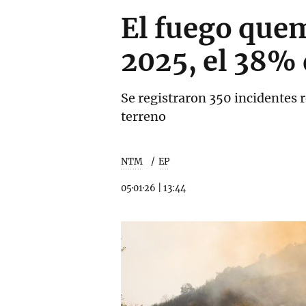
El fuego que
2025, el 38% 
Se registraron 350 incidentes
terreno
NTM
EP
05·01·26
|
13:44