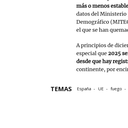
más o menos establ
datos del Ministerio 
Demográfico (MITECO
el que se han quema
A principios de dici
especial que
2025 ser
desde que hay regist
continente, por enci
TEMAS
España
UE
fuego