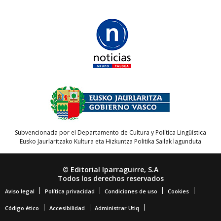
Subvencionada por el Departamento de Cultura y Política Lingüística
Eusko Jaurlaritzako Kultura eta Hizkuntza Politika Sailak lagunduta
© Editorial Iparraguirre, S.A
Todos los derechos reservados
Aviso legal
Política privacidad
Condiciones de uso
Cookies
Código ético
Accesibilidad
Administrar Utiq