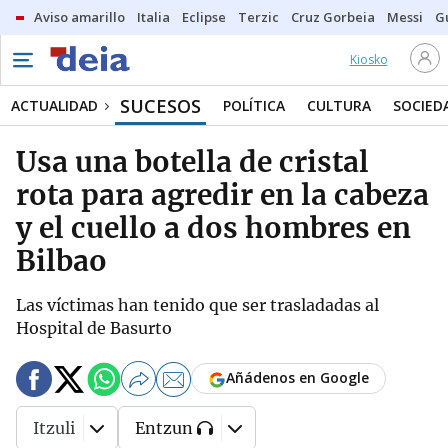
Aviso amarillo
Italia
Eclipse
Terzic
Cruz Gorbeia
Messi
G
Kiosko
SUCESOS
ACTUALIDAD
POLÍTICA
CULTURA
SOCIED
Usa una botella de cristal
rota para agredir en la cabeza
y el cuello a dos hombres en
Bilbao
Las víctimas han tenido que ser trasladadas al
Hospital de Basurto
Añádenos en Google
Itzuli
Entzun