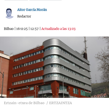
Aitor García Morán
Redactor
Bilbao
|
16·11·25
|
12:57
|
Actualizado a las 13:03
Ertzain-etxea de Bilbao
ERTZAINTZA