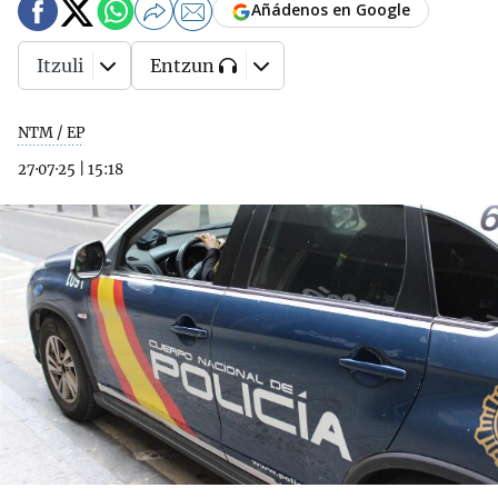
Añádenos en Google
Itzuli
Entzun
NTM / EP
27·07·25
|
15:18