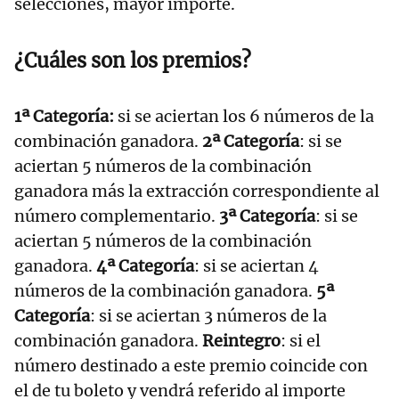
selecciones, mayor importe.
¿Cuáles son los premios?
1ª Categoría:
si se aciertan los 6 números de la
combinación ganadora.
2ª Categoría
: si se
aciertan 5 números de la combinación
ganadora más la extracción correspondiente al
número complementario.
3ª Categoría
: si se
aciertan 5 números de la combinación
ganadora.
4ª Categoría
: si se aciertan 4
números de la combinación ganadora.
5ª
Categoría
: si se aciertan 3 números de la
combinación ganadora.
Reintegro
: si el
número destinado a este premio coincide con
el de tu boleto y vendrá referido al importe