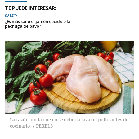
TE PUEDE INTERESAR:
SALUD
¿Es más sano el jamón cocido o la
pechuga de pavo?
La razón por la que no se debería lavar el pollo antes de
cocinarlo
PEXELS