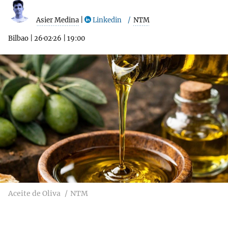
Asier Medina
|
Linkedin
NTM
Bilbao
|
26·02·26
|
19:00
Aceite de Oliva
NTM