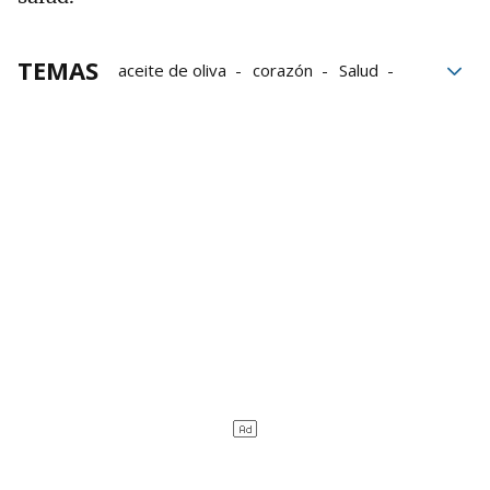
TEMAS
aceite de oliva
corazón
Salud
dieta mediterránea
dieta
Aceite