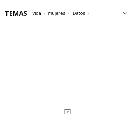
TEMAS
vida
mujeres
Datos
Estadística
hábitos saludables
Cifras
esperanza de vida
Salud