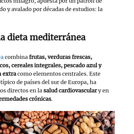
ctos milagro, apuesta por un patrón de
o y avalado por décadas de estudios: la
la dieta mediterránea
ea
combina
frutas, verduras frescas,
cos, cereales integrales, pescado azul y
n extra
como elementos centrales. Este
típico de países del sur de Europa, ha
os directos en la
salud cardiovascular
y en
fermedades crónicas
.