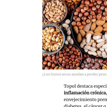
¿Los frutos secos ayudan a perder peso
Topol destaca especi
inflamación crónica
envejecimiento prema
diabetes, el cáncer o