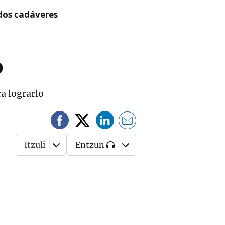
 dos cadáveres
o
ra lograrlo
Itzuli
Entzun