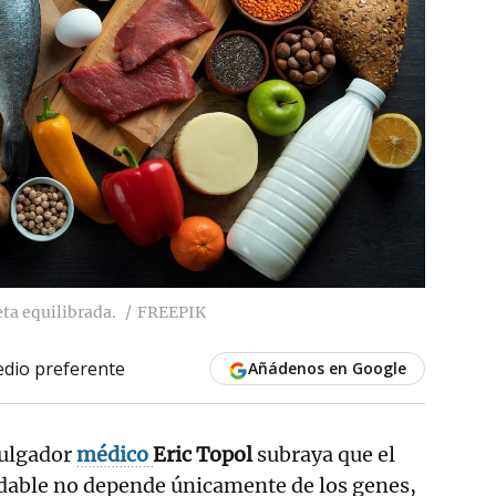
ta equilibrada.
FREEPIK
dio preferente
Añádenos en Google
vulgador
médico
Eric Topol
subraya que el
dable no depende únicamente de los genes,