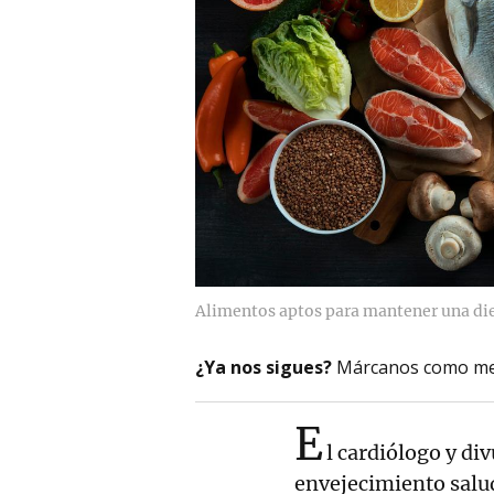
Alimentos aptos para mantener una die
¿Ya nos sigues?
Márcanos como me
E
l cardiólogo y di
envejecimiento salu