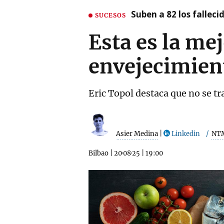
Suben a 82 los fallec
SUCESOS
Esta es la mej
envejecimien
Eric Topol destaca que no se tr
Asier Medina
|
Linkedin
NT
Bilbao
|
20·08·25
|
19:00