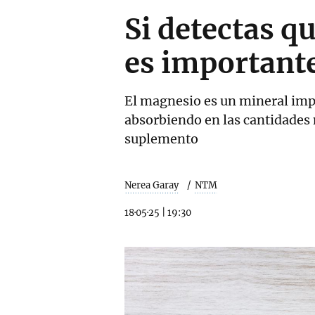
Si detectas q
es important
El magnesio es un mineral impr
absorbiendo en las cantidades
suplemento
Nerea Garay
NTM
18·05·25
|
19:30