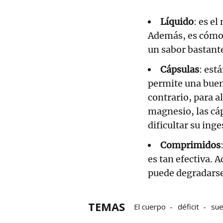
Líquido
: es e
Además, es cómod
un sabor bastant
Cápsulas
: est
permite una buen
contrario, para 
magnesio, las cá
dificultar su inge
Comprimidos
es tan efectiva.
puede degradarse 
TEMAS
El cuerpo
déficit
su