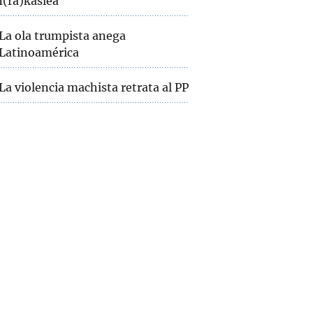
I(ra)kaslea
La ola trumpista anega
Latinoamérica
La violencia machista retrata al PP