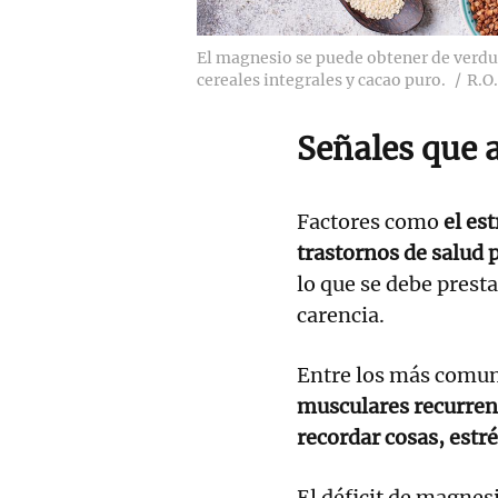
El magnesio se puede obtener de verdur
cereales integrales y cacao puro.
R.O.
Señales que 
Factores como
el est
trastornos de salud 
lo que se debe presta
carencia.
Entre los más comun
musculares recurrent
recordar cosas, estr
El déficit de magnes