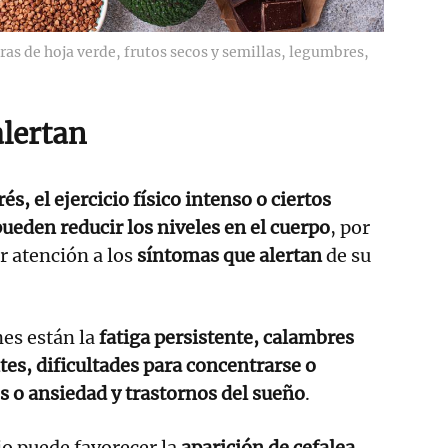
as de hoja verde, frutos secos y semillas, legumbres,
alertan
rés, el ejercicio físico intenso o ciertos
pueden reducir los niveles en el cuerpo
, por
r atención a los
síntomas que alertan
de su
es están la
fatiga persistente, calambres
es, dificultades para concentrarse o
és o ansiedad y trastornos del sueño
.
io puede favorecer la
aparición de cefalea