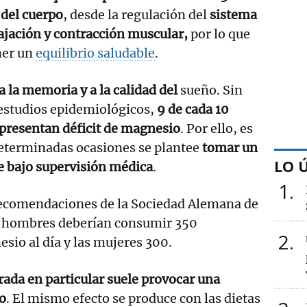
 del cuerpo
, desde la regulación del
sistema
ajación y contracción muscular,
por lo que
ner un
equilibrio saludable
.
a la memoria y a la calidad del
sueño. Sin
estudios epidemiológicos,
9 de cada 10
 presentan déficit de magnesio
. Por ello, es
eterminadas ocasiones se plantee
tomar un
LO 
 bajo supervisión médica
.
1
recomendaciones de la Sociedad Alemana de
s hombres deberían consumir 350
2
io al día y las mujeres 300.
rada en particular suele provocar una
o
. El mismo efecto se produce con las dietas