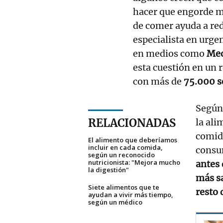
hacer que engorde m
de comer ayuda a red
especialista en urge
en medios como
Med
esta cuestión en un 
con más de
75.000 s
Según 
RELACIONADAS
la ali
comid
El alimento que deberíamos
incluir en cada comida,
consu
según un reconocido
nutricionista: "Mejora mucho
antes 
la digestión"
más sa
Siete alimentos que te
resto 
ayudan a vivir más tiempo,
según un médico