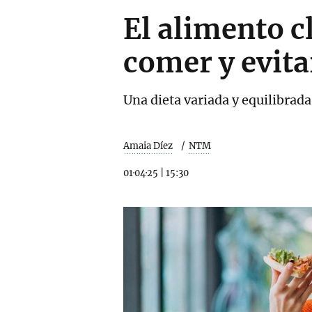
El alimento c
comer y evita
Una dieta variada y equilibrada
Amaia Díez
NTM
01·04·25
|
15:30