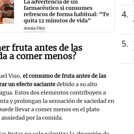
La advertencia de un
farmacéutico si consumes
4
refrescos de forma habitual: "Te
quita 12 minutos de vida"
Amaia Díez
5
r fruta antes de las
da a comer menos?
el Viso,
el consumo de fruta antes de las
ar un efecto saciante
debido a su alto
 agua. Estos dos elementos contribuyen a
nta y prolongan la sensación de saciedad en
puede llevar a comer menos en el plato
a ansiedad por la comida.
las frutas no solo ralentiza la absorción de