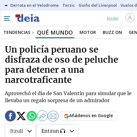
Derrota en el Velodrome
Terzic
Guiño del Liverpool
Vuelos d
Kiosko
QUÉ MUNDO
TENDENCIAS
MOTOR
BUZZ ON
GE
Un policía peruano se
disfraza de oso de peluche
para detener a una
narcotraficante
Aprovechó el día de San Valentín para simular que le
llevaba un regalo sorpresa de un admirador
Añádenos en Google
Itzuli
Entzun