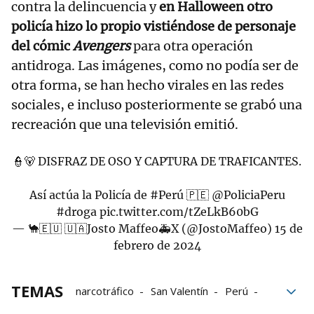
contra la delincuencia y
en Halloween otro
policía hizo lo propio vistiéndose de personaje
del cómic
Avengers
para otra operación
antidroga. Las imágenes, como no podía ser de
otra forma, se han hecho virales en las redes
sociales, e incluso posteriormente se grabó una
recreación que una televisión emitió.
👮🐻 DISFRAZ DE OSO Y CAPTURA DE TRAFICANTES.
Así actúa la Policía de
#Perú
🇵🇪
@PoliciaPeru
#droga
pic.twitter.com/tZeLkB60bG
— 🐪🇪🇺 🇺🇦Josto Maffeo🚑X (@JostoMaffeo)
15 de
febrero de 2024
TEMAS
narcotráfico
San Valentín
Perú
amor
Operación policial
drogas