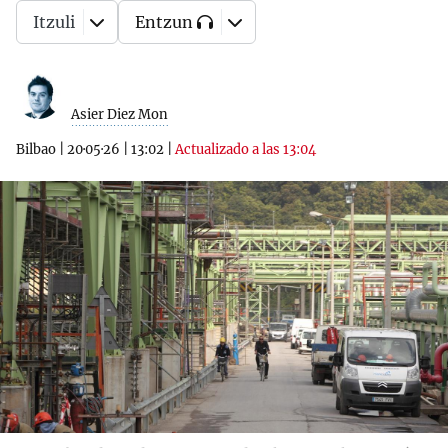
Itzuli
Entzun
Asier Diez Mon
Bilbao
|
20·05·26
|
13:02
|
Actualizado a las 13:04