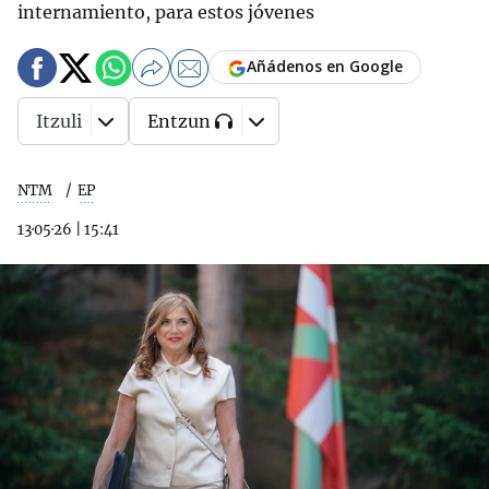
internamiento, para estos jóvenes
Añádenos en Google
Itzuli
Entzun
NTM
EP
13·05·26
|
15:41