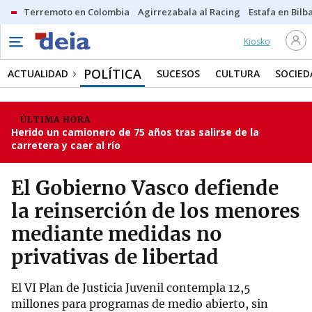
Terremoto en Colombia
Agirrezabala al Racing
Estafa en Bilb
Kiosko
POLÍTICA
ACTUALIDAD
SUCESOS
CULTURA
SOCIED
ÚLTIMA HORA
Herido un camionero de 75 años tras salirse de la
carretera y caer al río
El Gobierno Vasco defiende
la reinserción de los menores
mediante medidas no
privativas de libertad
El VI Plan de Justicia Juvenil contempla 12,5
millones para programas de medio abierto, sin