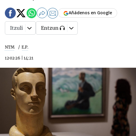
Añádenos en Google
Itzuli
Entzun
NTM
E.P.
12·02·26
|
14:21