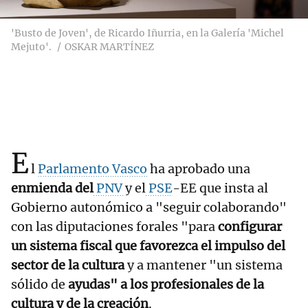
'Busto de Joven', de Ricardo Iñurria, en la Galería 'Michel
Mejuto'.
OSKAR MARTÍNEZ
E
l
Parlamento Vasco
ha aprobado una
enmienda del
PNV
y el
PSE
-EE que insta al
Gobierno autonómico a "seguir colaborando"
con las diputaciones forales "para
configurar
un sistema fiscal que favorezca el impulso del
sector de la cultura
y a mantener "un sistema
sólido de
ayudas" a los profesionales de la
cultura y de la creación
.