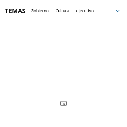
TEMAS
Gobierno
Cultura
ejecutivo
Ayudas
EH Bildu
Parlamento Vasco