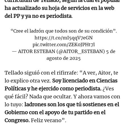
currículum de Tellado, según la cual el
popular
ha actualizado su hoja de servicios en la web
del PP y ya no es periodista
.
“Cree el ladrón que todos son de su condición”.
https://t.co/mI5qqV7eGN
pic.twitter.com/ZEK0JPHt7l
— AITOR ESTEBAN (@AITOR_ESTEBAN)
5 de
agosto de 2025
Tellado siguió con el rifirrafe: “A ver, Aitor, te
lo explico otra vez.
Soy licenciado en Ciencias
Políticas y he ejercido como periodista.
¿Ves
qué fácil? Nada que ocultar. Y ahora vamos con
lo tuyo:
ladrones son los que tú sostienes en el
Gobierno con el apoyo de tu partido en el
Congreso.
Feliz verano”.