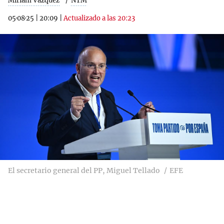
Míriam Vázquez
NTM
05·08·25
|
20:09
|
Actualizado a las 20:23
El secretario general del PP, Miguel Tellado
EFE