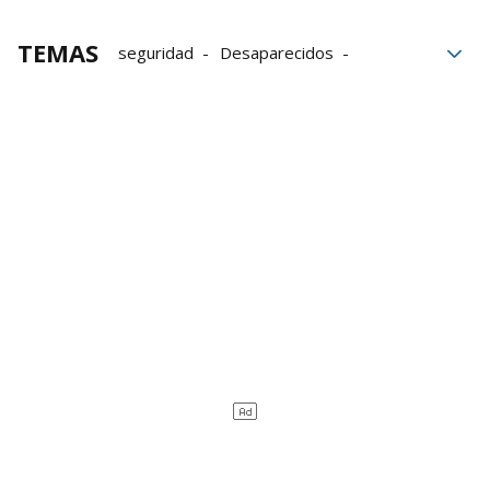
TEMAS
seguridad
Desaparecidos
desaparecido
Mariano Rajoy
Ciberataques
Interior
Audiencia Nacional