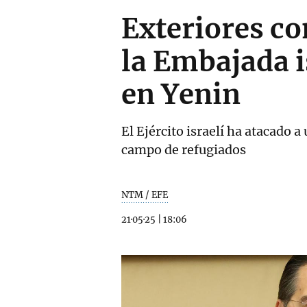
Exteriores co
la Embajada i
en Yenin
El Ejército israelí ha atacado 
campo de refugiados
NTM / EFE
21·05·25
|
18:06