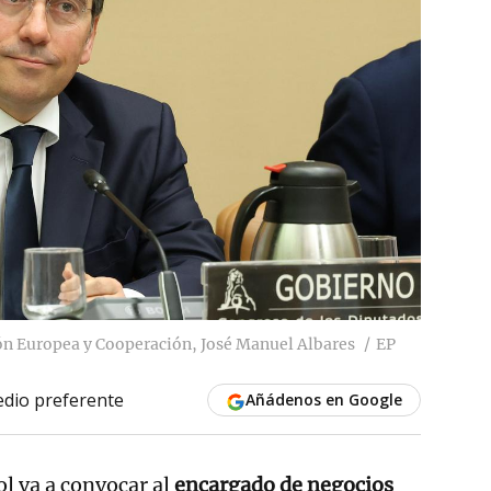
ión Europea y Cooperación, José Manuel Albares
EP
dio preferente
Añádenos en Google
l va a convocar al
encargado de negocios