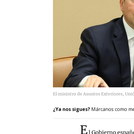
El ministro de Asuntos Exteriores, Un
¿Ya nos sigues?
Márcanos como me
E
l Gobierno españo