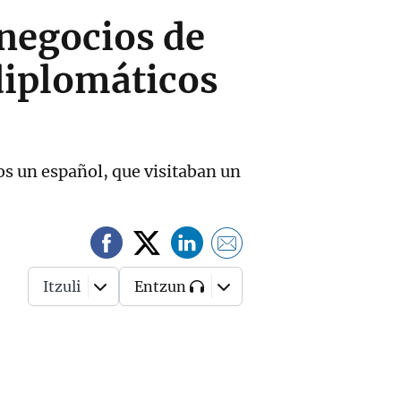
 negocios de
 diplomáticos
los un español, que visitaban un
Itzuli
Entzun