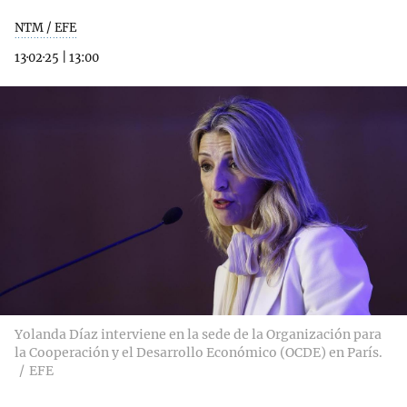
NTM / EFE
13·02·25
|
13:00
Yolanda Díaz interviene en la sede de la Organización para
la Cooperación y el Desarrollo Económico (OCDE) en París.
EFE