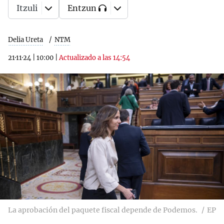
Itzuli
Entzun
Delia Ureta
NTM
21·11·24
|
10:00
|
Actualizado a las 14:54
La aprobación del paquete fiscal depende de Podemos.
EP