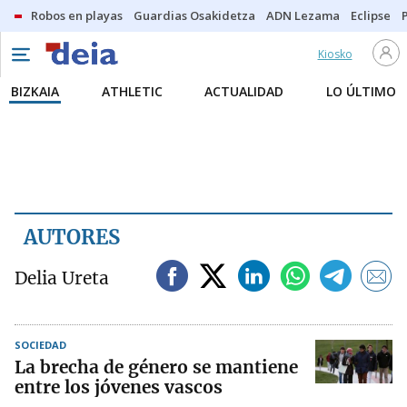
Robos en playas
Guardias Osakidetza
ADN Lezama
Eclipse
Kiosko
BIZKAIA
ATHLETIC
ACTUALIDAD
LO ÚLTIMO
AUTORES
Delia Ureta
SOCIEDAD
La brecha de género se mantiene
entre los jóvenes vascos