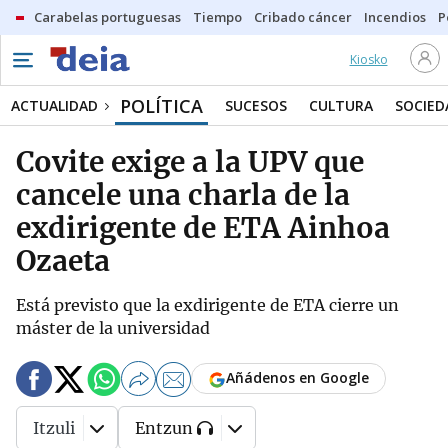
Carabelas portuguesas
Tiempo
Cribado cáncer
Incendios
P
Kiosko
POLÍTICA
ACTUALIDAD
SUCESOS
CULTURA
SOCIED
Covite exige a la UPV que
cancele una charla de la
exdirigente de ETA Ainhoa
Ozaeta
Está previsto que la exdirigente de ETA cierre un
máster de la universidad
Añádenos en Google
Itzuli
Entzun