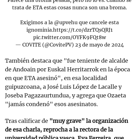
Parece una broma pesada, pero no lo es. Cuando se
trata de ETA estas cosas nunca son una broma.
Exigimos a la
@upvehu
que cancele esta
ignominia.
https://t.co/dzrTQsQRJ1
pic.twitter.com/OYFK9FQt8w
— COVITE (@CovitePV)
23 de mayo de 2024
También destaca que "fue teniente de alcalde
de Andoain por Euskal Herritarrok en la época
en que ETA asesinó", en esa localidad
guipuzcoana, a José Luis López de Lacalle y
Joseba Pagazaurtundua, y agrega que Ozaeta
"jamás condenó" esos asesinatos.
Tras calificar de
"muy grave" la organización
de esa charla, reprocha a la rectora de la
universidad pública vasca, Eva Ferreira, que