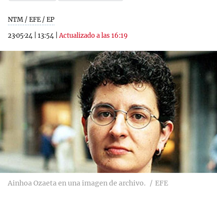
NTM / EFE / EP
23·05·24
|
13:54
|
Actualizado a las 16:19
Ainhoa Ozaeta en una imagen de archivo.
EFE